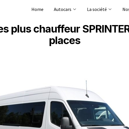
Home
Autocars
La société
Nos
ces plus chauffeur SPRINT
places