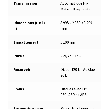
Transmission
Automatique Hi-
Matic à 8 rapports
Dimensions (L x l x
8 995 x 2 380 x 3 200
h)
mm
Empattement
5 100 mm
Pneus
225/75 R16C
Réservoir
Diesel 120 L – AdBlue
20 L
Freins
Disques avec EBS,
ESC, ASR et ABS
Suspension avant
Ressorts à lames en