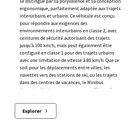
se distingue par sa polyvalence et sa conception
ergonomique, parfaitement adaptée aux trajets
interurbains et urbains. Ce véhicule est conçu
pour répondre aux exigences des
environnements interurbains en classe 2, avec
ceintures de sécurité autorisant des trajets
jusqu’à 100 km/h, mais peut également être
configuré en classe 1 pour des trajets urbains
avec une limitation de vitesse à 80 km/h. Que ce
soit pour les déplacements entre villes, les
navettes vers des stations de ski, ou les trajets
dans des centres de vacances, le Minibus
Mercedes Sprinter est conçu pour offrir confort
et sécurité à ses passagers. Son arrière abaissé
facilite l’accès pour les personnes à mobilité
Explorer
réduite, notamment grâce à la rampe d’accès
UFR. Ce véhicule est également idéal pour
transporter bagages, poussettes et autres
équipements nécessaires pour les trajets en