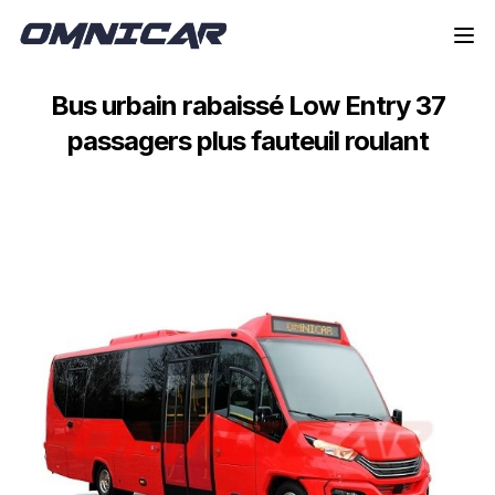
Aller à la navigation
Aller au contenu
Bus urbain rabaissé Low Entry 37
passagers plus fauteuil roulant