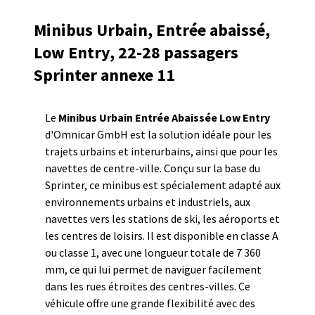
Minibus Urbain, Entrée abaissé,
Pour plus d’informations sur notre gammes 
veuillez 
nous contacter
.

Low Entry, 22-28 passagers
Sprinter annexe 11
Le
Minibus Urbain Entrée Abaissée Low Entry
d'Omnicar GmbH est la solution idéale pour les
trajets urbains et interurbains, ainsi que pour les
navettes de centre-ville. Conçu sur la base du
Sprinter, ce minibus est spécialement adapté aux
environnements urbains et industriels, aux
navettes vers les stations de ski, les aéroports et
les centres de loisirs. Il est disponible en classe A
ou classe 1, avec une longueur totale de 7 360
mm, ce qui lui permet de naviguer facilement
dans les rues étroites des centres-villes. Ce
véhicule offre une grande flexibilité avec des