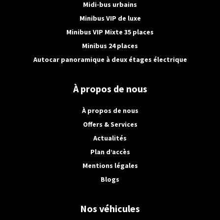
Midi-bus urbains
scolaire en Europe sans climatisations. Vous
Minibus VIP de luxe
trouvez notre gamme de Mercedes SPRINTER
514, 516 ou 519 avec ou sans Telma équipé avec
Minibus VIP Mixte 35 places
éthylotest et pictogrammes lumineux de série et
Minibus 24 places
avec une variation du nombre de places assises
Autocar panoramique à deux étages électrique
allant jusqu'à 23 places.
À propos de nous
À propos de nous
Offers & Services
Actualités
Plan d’accès
Mentions légales
Blogs
Nos véhicules