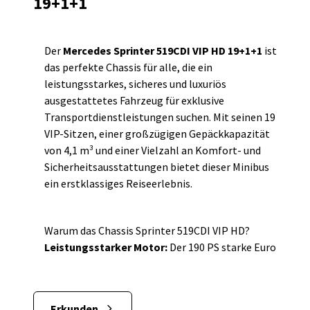
19+1+1
Der
Mercedes Sprinter 519CDI VIP HD 19+1+1
ist
das perfekte Chassis für alle, die ein
leistungsstarkes, sicheres und luxuriös
ausgestattetes Fahrzeug für exklusive
Transportdienstleistungen suchen. Mit seinen 19
VIP-Sitzen, einer großzügigen Gepäckkapazität
von 4,1 m³ und einer Vielzahl an Komfort- und
Sicherheitsausstattungen bietet dieser Minibus
ein erstklassiges Reiseerlebnis.
Warum das Chassis Sprinter 519CDI VIP HD?
Leistungsstarker Motor:
Der 190 PS starke Euro
VI Dieselmotor des Mercedes Sprinter garantiert
eine hervorragende Leistung und Effizienz.
Hohe Nutzlast:
Mit einem Maximalgewicht von
Erkunden