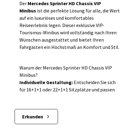
Der
Mercedes Sprinter HD Chassis VIP
Minibus
ist die perfekte Lösung für alle, die Wert
auf ein luxuriöses und komfortables
Reiseerlebnis legen. Dieser exklusive VIP-
Tourismus-Minibus wird vollständig nach Ihren
Wünschen ausgestattet und bietet Ihren
Fahrgästen ein Höchstmaß an Komfort und Stil.
Warum der Mercedes Sprinter HD Chassis VIP
Minibus?
Individuelle Gestaltung:
Entscheiden Sie sich
für 16+1+1 oder 22+1+1 Sitzplätze und passen
Sie die Ausstattung des Minibusses Ihren
Bedürfnissen an.
Luxuriöser Komfort:
VIP-Sitze, die seitlich und
Erkunden
nach hinten verstellbar sind, breite Armlehnen,
Klapptische und Fußrasten sorgen für ein
entspanntes Reiseerlebnis.