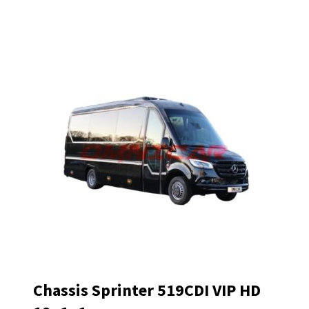
Umfangreiche Ausstattung:
Standheizung,
Fahrerklimaanlage, Fahrgastraum-Klimaanlage
und Panorama-Doppelverglasung sind
standardmäßig enthalten.
Individuelle Innenraumgestaltung:
Wählen Sie
aus einer Vielzahl von Farben, Stoffen und
Lederoptionen für die Innenausstattung.
Gerne dürfen Sie für ein persönliches
Angebot
Kontakt mit uns
aufnehmen !
Änderungen und Irrtümer vorbehalten.
Chassis Sprinter 519CDI VIP HD