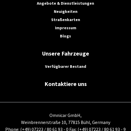
angenehme Atmosphäre sorgt. Diese Flexibilität
Angebote & Dienstleistungen
erlaubt es Ihnen, das Fahrzeug entsprechend
Neuigkeiten
Ihrem Geschmack und den spezifischen
Straßenkarten
Anforderungen einzurichten.
Gerne erstellen wir
Impressum
Ihnen ein persönliches Angebot!
Kontaktieren Sie
Blogs
uns
für weitere Informationen.
Entdecken Sie auch unseren neuen 6-7m Elektro-
Stadtbus – Kompakt, effizient und
Unsere Fahrzeuge
umweltfreundlich. Mobilität der Zukunft beginnt
hier!
Mehr erfahren
Verfügbarer Bestand
Änderungen und Irrtümer vorbehalten
Kontaktiere uns
Omnicar GmbH,
Weinbrennerstraße 10, 77815 Bühl, Germany
Phone: (+49) 07223 / 80 61 93 - 0 Fax: (+49) 07223 / 80 61 93 - 9