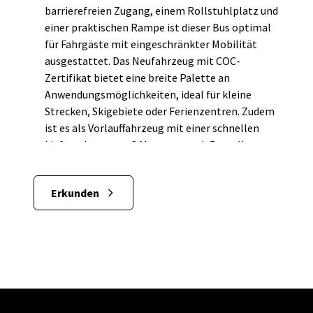
barrierefreien Zugang, einem Rollstuhlplatz und
Änderungen und Irrtümer vorbehalten
einer praktischen Rampe ist dieser Bus optimal
Elektrischer Stadt Shuttle Minibus 35 Fahrgäste 7
für Fahrgäste mit eingeschränkter Mobilität
Meter Lang Elektro minibus
ausgestattet. Das Neufahrzeug mit COC-
Zertifikat bietet eine breite Palette an
Anwendungsmöglichkeiten, ideal für kleine
Strecken, Skigebiete oder Ferienzentren. Zudem
ist es als Vorlauffahrzeug mit einer schnellen
Lieferzeit von nur 3 Monaten nach Bestellung
erhältlich. Der Iveco Heckniederflurbus bietet
Ihnen eine optimale Kapazität mit 24
Erkunden
komfortablen Sitzplätzen und 4 praktischen
Klappsitzen, ergänzt durch 6 Stehplätze und
einen speziellen Rollstuhlplatz.
Ausstattungsoptionen nach Maß
Der Minibus ist standardmäßig mit robuster
Blattfederung ausgestattet, kann jedoch auch
mit einer Luftfederung hinten geliefert werden,
um ein noch angenehmeres Fahrgefühl zu