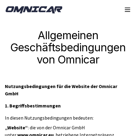
Zur Navigation springen
Springe zum Inhalt
Allgemeinen
Geschäftsbedingungen
von Omnicar
Nutzungsbedingungen für die Website der Omnicar
GmbH
1. Begriffsbestimmungen
In diesen Nutzungsbedingungen bedeuten:
„Website“
: die von der Omnicar GmbH
unter
www.omnicar.eu
betriebene Internetpräsenz.